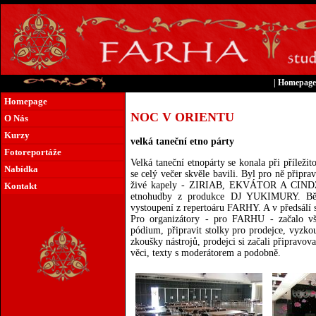
|
Homepage
Homepage
NOC V ORIENTU
O Nás
Kurzy
velká taneční etno párty
Fotoreportáže
Velká taneční etnopárty se konala při příleži
Nabídka
se celý večer skvěle bavili. Byl pro ně připra
živé kapely - ZIRIAB, EKVÁTOR A CINDŽI 
Kontakt
etnohudby z produkce DJ YUKIMURY. Běhe
vystoupení z repertoáru FARHY. A v předsálí 
Pro organizátory - pro FARHU - začalo vše
pódium, připravit stolky pro prodejce, vyzkou
zkoušky nástrojů, prodejci si začali připravov
věci, texty s moderátorem a podobně.