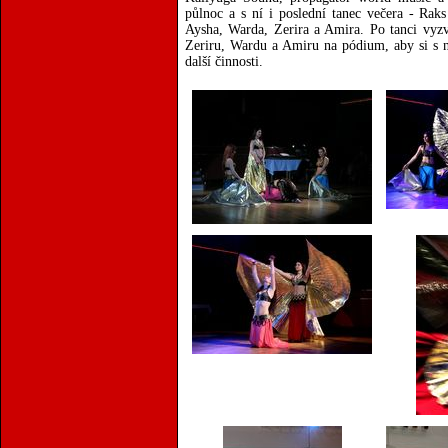
půlnoc a s ní i poslední tanec večera - Raks
Aysha, Warda, Zerira a Amira. Po tanci vyzv
Zeriru, Wardu a Amiru na pódium, aby si s ni
další činnosti.