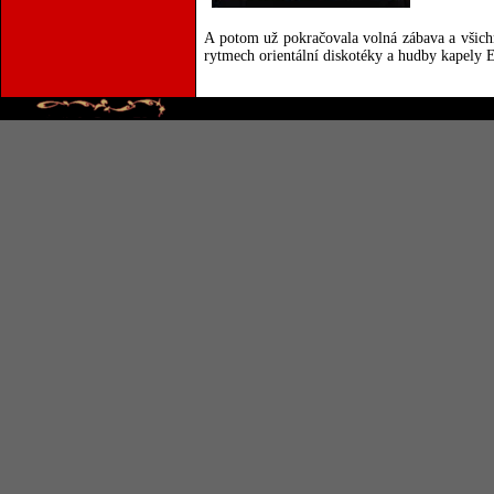
A potom už pokračovala volná zábava a všichn
rytmech orientální diskotéky a hudby kapely 