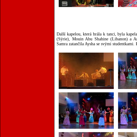
Další kapelou, která hrála k tanci, byla ka
(Sýrie), Mouin Abu Shahine (Libanon) a A
Samra zatančila Aysha se svými studentkami. P