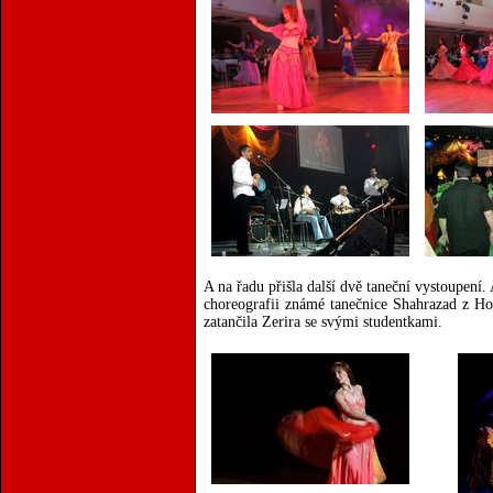
A na řadu přišla další dvě taneční vystoupení.
choreografii známé tanečnice Shahrazad z Hol
zatančila Zerira se svými studentkami.