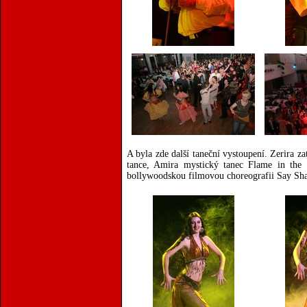
A byla zde další taneční vystoupení. Zerira z
tance, Amira mystický tanec Flame in the 
bollywoodskou filmovou choreografii Say Sh