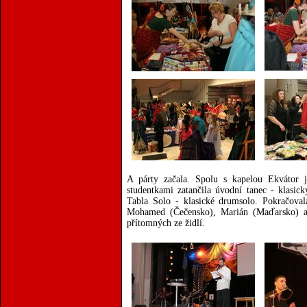
A párty začala. Spolu s kapelou Ekvátor 
studentkami zatančila úvodní tanec - klasic
Tabla Solo - klasické drumsolo. Pokračoval
Mohamed (Čečensko), Marián (Maďarsko) a
přítomných ze židlí.