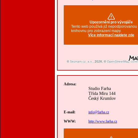
Adresa:
Studio Farha
Třída Míru 144
Český Krumlov
E-mail:
info@farha.cz
WWW:
http://www.farha.cz