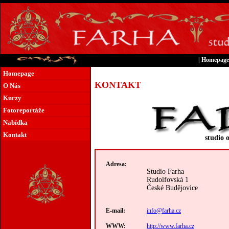
|
Homepage
Homepage
KONTAKT
O Nás
Kurzy
Fotoreportáže
Nabídka
Kontakt
studio 
Adresa:
Studio Farha
Rudolfovská 1
České Budějovice
E-mail:
info@farha.cz
WWW:
http://www.farha.cz